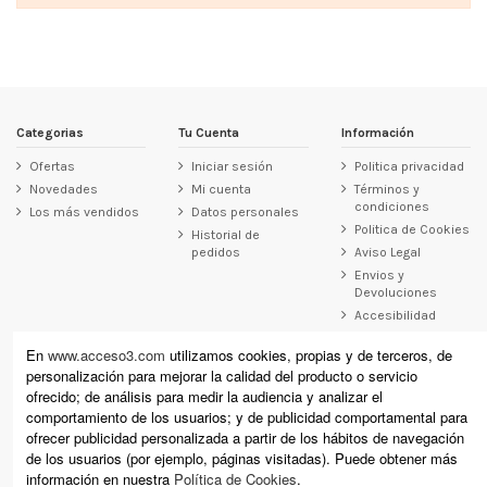
Categorias
Tu Cuenta
Información
Ofertas
Iniciar sesión
Politica privacidad
Novedades
Mi cuenta
Términos y
condiciones
Los más vendidos
Datos personales
Politica de Cookies
Historial de
pedidos
Aviso Legal
Envios y
Devoluciones
Accesibilidad
Contacto
En
www.acceso3.com
utilizamos cookies, propias y de terceros, de
personalización para mejorar la calidad del producto o servicio
Acceso3
ofrecido; de análisis para medir la audiencia y analizar el
Raimundo Revilla 12, Laredo (Cantabria)
comportamiento de los usuarios; y de publicidad comportamental para
Calle Cervantes 11, Santoña (Cantabria)
ofrecer publicidad personalizada a partir de los hábitos de navegación
+34 942 610 178 (laredo) +34 942 671 864 (Santoña)
de los usuarios (por ejemplo, páginas visitadas). Puede obtener más
información en nuestra
Política de Cookies
.
info@acceso3.com