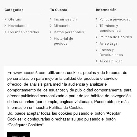
Categorias
Tu Cuenta
Información
Ofertas
Iniciar sesión
Politica privacidad
Novedades
Mi cuenta
Términos y
condiciones
Los más vendidos
Datos personales
Politica de Cookies
Historial de
pedidos
Aviso Legal
Envios y
Devoluciones
Accesibilidad
Contacto
En
www.acceso3.com
utilizamos cookies, propias y de terceros, de
personalización para mejorar la calidad del producto o servicio
Acceso3
ofrecido; de análisis para medir la audiencia y analizar el
Raimundo Revilla 12, Laredo (Cantabria)
comportamiento de los usuarios; y de publicidad comportamental para
Calle Cervantes 11, Santoña (Cantabria)
ofrecer publicidad personalizada a partir de los hábitos de navegación
+34 942 610 178 (laredo) +34 942 671 864 (Santoña)
de los usuarios (por ejemplo, páginas visitadas). Puede obtener más
información en nuestra
Política de Cookies
.
info@acceso3.com
Ud. puede aceptar todas las cookies pulsando el botón “Aceptar
Cookies” o configurarlas o rechazar su uso pulsando el botón
“Configurar Cookies”
Aceptar