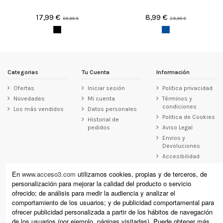
17,99 €
8,99 €
59,95 €
29,95 €
Categorias
Tu Cuenta
Información
Ofertas
Iniciar sesión
Politica privacidad
Novedades
Mi cuenta
Términos y
condiciones
Los más vendidos
Datos personales
Politica de Cookies
Historial de
pedidos
Aviso Legal
Envios y
Devoluciones
Accesibilidad
Contacto
En
www.acceso3.com
utilizamos cookies, propias y de terceros, de
personalización para mejorar la calidad del producto o servicio
Acceso3
ofrecido; de análisis para medir la audiencia y analizar el
Raimundo Revilla 12, Laredo (Cantabria)
comportamiento de los usuarios; y de publicidad comportamental para
Calle Cervantes 11, Santoña (Cantabria)
ofrecer publicidad personalizada a partir de los hábitos de navegación
+34 942 610 178 (laredo) +34 942 671 864 (Santoña)
de los usuarios (por ejemplo, páginas visitadas). Puede obtener más