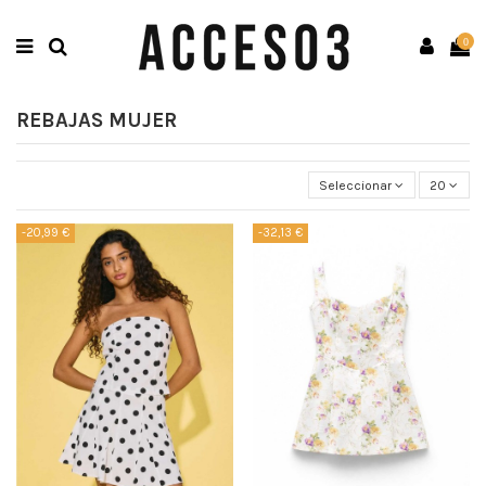
0
REBAJAS MUJER
Seleccionar
20
-20,99 €
-32,13 €