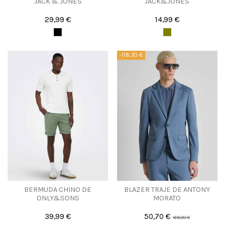
JACK & JONES
JACK&JONES
29,99 €
14,99 €
-118,30 €
BERMUDA CHINO DE
BLAZER TRAJE DE ANTONY
ONLY&SONS
MORATO
39,99 €
50,70 €
169,00 €