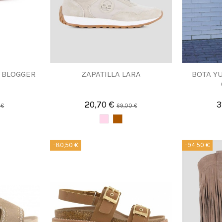
 BLOGGER
ZAPATILLA LARA
BOTA Y
20,70 €
3
 €
69,00 €
-80,50 €
-94,50 €