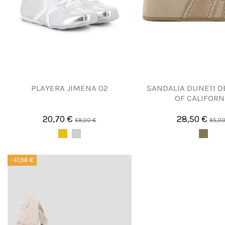
PLAYERA JIMENA 02
SANDALIA DUNE11 D
OF CALIFORN
20,70 €
28,50 €
69,00 €
95,00
-41,96 €