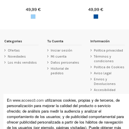
49,99 €
49,99 €
Categorias
Tu Cuenta
Información
Ofertas
Iniciar sesión
Politica privacidad
Novedades
Mi cuenta
Términos y
condiciones
Los más vendidos
Datos personales
Politica de Cookies
Historial de
pedidos
Aviso Legal
Envios y
Devoluciones
Accesibilidad
Contacto
En
www.acceso3.com
utilizamos cookies, propias y de terceros, de
personalización para mejorar la calidad del producto o servicio
Acceso3
ofrecido; de análisis para medir la audiencia y analizar el
Raimundo Revilla 12, Laredo (Cantabria)
comportamiento de los usuarios; y de publicidad comportamental para
Calle Cervantes 11, Santoña (Cantabria)
ofrecer publicidad personalizada a partir de los hábitos de navegación
+34 942 610 178 (laredo) +34 942 671 864 (Santoña)
de los usuarios (por ejemplo, páginas visitadas). Puede obtener más