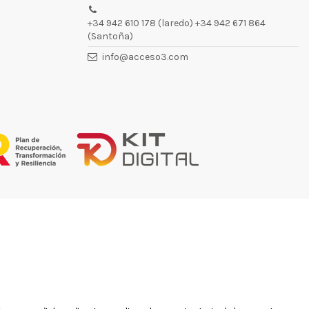
+34 942 610 178 (laredo) +34 942 671 864
(Santoña)
info@acceso3.com