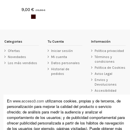
9,00 €
29,99 €
Categorias
Tu Cuenta
Información
Ofertas
Iniciar sesión
Politica privacidad
Novedades
Mi cuenta
Términos y
condiciones
Los más vendidos
Datos personales
Politica de Cookies
Historial de
pedidos
Aviso Legal
Envios y
Devoluciones
Accesibilidad
Contacto
En
www.acceso3.com
utilizamos cookies, propias y de terceros, de
personalización para mejorar la calidad del producto o servicio
Acceso3
ofrecido; de análisis para medir la audiencia y analizar el
Raimundo Revilla 12, Laredo (Cantabria)
comportamiento de los usuarios; y de publicidad comportamental para
Calle Cervantes 11, Santoña (Cantabria)
ofrecer publicidad personalizada a partir de los hábitos de navegación
+34 942 610 178 (laredo) +34 942 671 864 (Santoña)
de los usuarios (por ejemplo, páginas visitadas). Puede obtener más