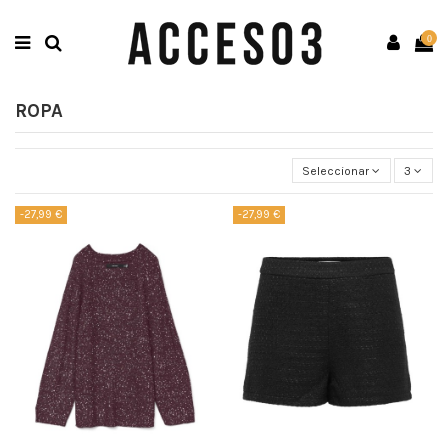
0
ROPA
Seleccionar
3
-27,99 €
-27,99 €