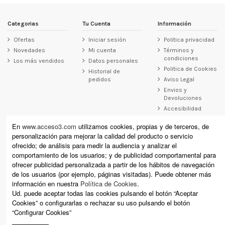
Categorias
Tu Cuenta
Información
Ofertas
Iniciar sesión
Politica privacidad
Novedades
Mi cuenta
Términos y
condiciones
Los más vendidos
Datos personales
Politica de Cookies
Historial de
pedidos
Aviso Legal
Envios y
Devoluciones
Accesibilidad
Contacto
En
www.acceso3.com
utilizamos cookies, propias y de terceros, de
personalización para mejorar la calidad del producto o servicio
Acceso3
ofrecido; de análisis para medir la audiencia y analizar el
Raimundo Revilla 12, Laredo (Cantabria)
comportamiento de los usuarios; y de publicidad comportamental para
Calle Cervantes 11, Santoña (Cantabria)
ofrecer publicidad personalizada a partir de los hábitos de navegación
+34 942 610 178 (laredo) +34 942 671 864 (Santoña)
de los usuarios (por ejemplo, páginas visitadas). Puede obtener más
información en nuestra
Política de Cookies
.
info@acceso3.com
Ud. puede aceptar todas las cookies pulsando el botón “Aceptar
Cookies” o configurarlas o rechazar su uso pulsando el botón
“Configurar Cookies”