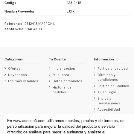
Codigo
12312418
NombreProveedor
JJXX
Referencia
12312418.MARRON.L
ean13
5715950464783
Categorias
Tu Cuenta
Información
Ofertas
Iniciar sesión
Politica privacidad
Novedades
Mi cuenta
Términos y
condiciones
Los más vendidos
Datos personales
Politica de Cookies
Historial de
pedidos
Aviso Legal
Envios y
Devoluciones
Accesibilidad
Contacto
En
www.acceso3.com
utilizamos cookies, propias y de terceros, de
personalización para mejorar la calidad del producto o servicio
Acceso3
ofrecido; de análisis para medir la audiencia y analizar el