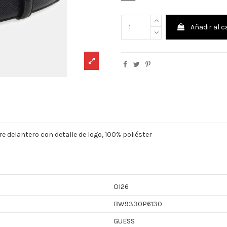
Añadir al c
re delantero con detalle de logo, 100% poliéster
OI26
BW9330P6130
GUESS