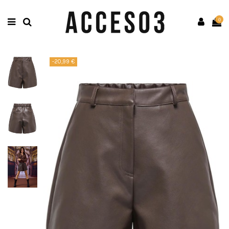
0
-20,99 €