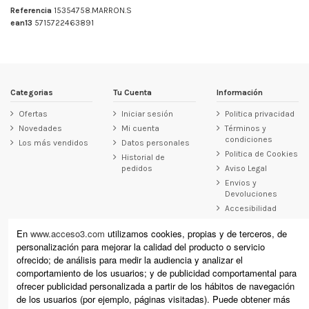
Referencia
15354758.MARRON.S
ean13
5715722463891
Categorias
Tu Cuenta
Información
Ofertas
Iniciar sesión
Politica privacidad
Novedades
Mi cuenta
Términos y
condiciones
Los más vendidos
Datos personales
Politica de Cookies
Historial de
pedidos
Aviso Legal
Envios y
Devoluciones
Accesibilidad
Contacto
En
www.acceso3.com
utilizamos cookies, propias y de terceros, de
personalización para mejorar la calidad del producto o servicio
Acceso3
ofrecido; de análisis para medir la audiencia y analizar el
Raimundo Revilla 12, Laredo (Cantabria)
comportamiento de los usuarios; y de publicidad comportamental para
Calle Cervantes 11, Santoña (Cantabria)
ofrecer publicidad personalizada a partir de los hábitos de navegación
+34 942 610 178 (laredo) +34 942 671 864 (Santoña)
de los usuarios (por ejemplo, páginas visitadas). Puede obtener más