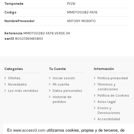
Temporada
PV26
Codigo
MMDT00282-FA76
NombreProveedor
ANTONY MORATO
Referencia
MMDT00282-FA76.VERDE.34
ean13
8052136985845
Categorias
Tu Cuenta
Información
Ofertas
Iniciar sesión
Politica privacidad
Novedades
Mi cuenta
Términos y
condiciones
Los más vendidos
Datos personales
Politica de Cookies
Historial de
pedidos
Aviso Legal
Envios y
Devoluciones
Accesibilidad
Contacto
En
www.acceso3.com
utilizamos cookies, propias y de terceros, de