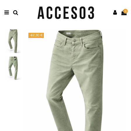
0
-62,30 €