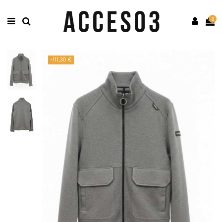
0
-111,30 €