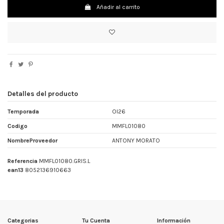
Añadir al carrito
Detalles del producto
Temporada
OI26
Codigo
MMFL01080
NombreProveedor
ANTONY MORATO
Referencia
MMFL01080.GRIS.L
ean13
8052136910663
Categorias
Tu Cuenta
Información