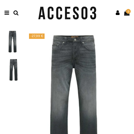
0
-27,99 €