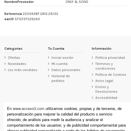
NombreProveedor
ONLY & SONS
Referencia
22034387.GRIS.29/32
ean13
5715727529240
Categorias
Tu Cuenta
Información
Ofertas
Iniciar sesión
Politica privacidad
Novedades
Mi cuenta
Términos y
condiciones
Los más vendidos
Datos personales
Politica de Cookies
Historial de
pedidos
Aviso Legal
Envios y
Devoluciones
Accesibilidad
Contacto
En
www.acceso3.com
utilizamos cookies, propias y de terceros, de
personalización para mejorar la calidad del producto o servicio
Acceso3
ofrecido; de análisis para medir la audiencia y analizar el
Raimundo Revilla 12, Laredo (Cantabria)
comportamiento de los usuarios; y de publicidad comportamental para
Calle Cervantes 11, Santoña (Cantabria)
ofrecer publicidad personalizada a partir de los hábitos de navegación