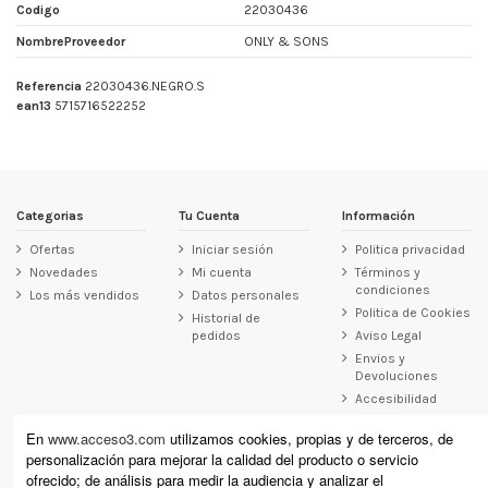
Codigo
22030436
NombreProveedor
ONLY & SONS
Referencia
22030436.NEGRO.S
ean13
5715716522252
Categorias
Tu Cuenta
Información
Ofertas
Iniciar sesión
Politica privacidad
Novedades
Mi cuenta
Términos y
condiciones
Los más vendidos
Datos personales
Politica de Cookies
Historial de
pedidos
Aviso Legal
Envios y
Devoluciones
Accesibilidad
Contacto
En
www.acceso3.com
utilizamos cookies, propias y de terceros, de
personalización para mejorar la calidad del producto o servicio
Acceso3
ofrecido; de análisis para medir la audiencia y analizar el