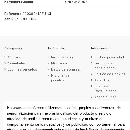
NombreProveedor
ONLY & SONS
Referencia
22039041.AZUL.XL
ean13
5715911081851
Categorias
Tu Cuenta
Información
Ofertas
Iniciar sesión
Politica privacidad
Novedades
Mi cuenta
Términos y
condiciones
Los más vendidos
Datos personales
Politica de Cookies
Historial de
pedidos
Aviso Legal
Envios y
Devoluciones
Accesibilidad
Contacto
En
www.acceso3.com
utilizamos cookies, propias y de terceros, de
personalización para mejorar la calidad del producto o servicio
Acceso3
ofrecido; de análisis para medir la audiencia y analizar el
Raimundo Revilla 12, Laredo (Cantabria)
comportamiento de los usuarios; y de publicidad comportamental para
Calle Cervantes 11, Santoña (Cantabria)
ofrecer publicidad personalizada a partir de los hábitos de navegación